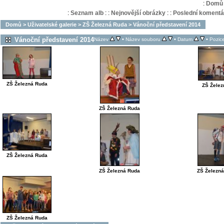
:
Domů
:
Seznam alb
:
:
Nejnovější obrázky
:
:
Poslední komentá
Domů
>
Uživatelské galerie
>
ZŠ Železná Ruda
>
Vánoční představení 2014
Vánoční představení 2014
•
•
•
Název
Název souboru
Datum
Pozic
ZŠ Železná Ruda
ZŠ Želez
ZŠ Železná Ruda
ZŠ Železná Ruda
ZŠ Železná Ruda
ZŠ Železn
ZŠ Železná Ruda