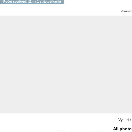
Počet souborů: 11 na 1 stránce(kách)
Powered
Vyberte 
All photo