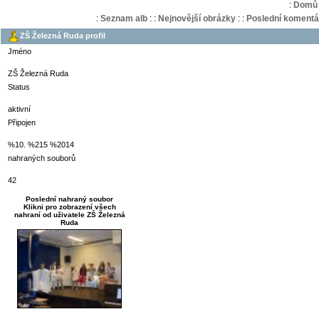
:
Domů
:
Seznam alb
:
:
Nejnovější obrázky
:
:
Poslední komentá
ZŠ Železná Ruda profil
Jméno
ZŠ Železná Ruda
Status
aktivní
Připojen
%10. %215 %2014
nahraných souborů
42
Poslední nahraný soubor
Klikni pro zobrazení všech
nahraní od uživatele ZŠ Železná
Ruda