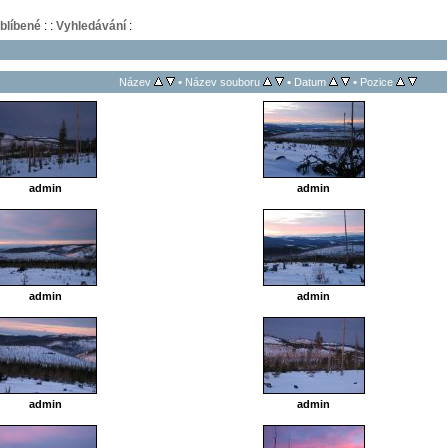
blíbené
:
:
Vyhledávání
:
•
•
•
Název
Název souboru
Datum
Pozice
admin
admin
admin
admin
admin
admin