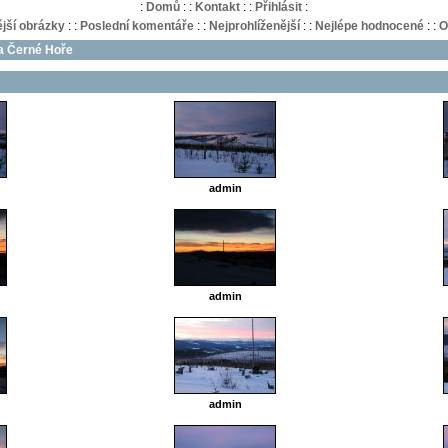
:
Domů
:
:
Kontakt
:
:
Přihlásit
:
jší obrázky
:
:
Poslední komentáře
:
:
Nejprohlíženější
:
:
Nejlépe hodnocené
:
:
O
 a Černé Hoře
admin
admin
admin