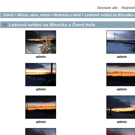
:
Seznam alb
:
:
Nejnově
Domů
>
Města, obce, místa
>
Modrava a okolí
>
Lednové svítání na Březníku
Lednové svítání na Březníku a Černé Hoře
admin
admin
admin
admin
admin
admin