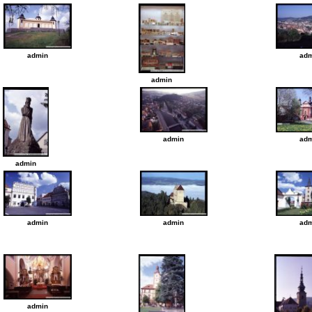
admin
adm
admin
admin
adm
admin
admin
admin
adm
admin