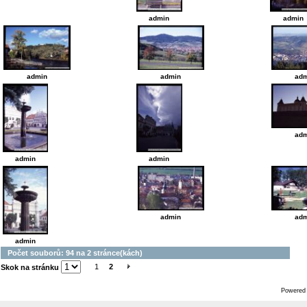
admin
admin
admin
admin
adm
adm
admin
admin
admin
adm
admin
Počet souborů: 94 na 2 stránce(kách)
1
2
Skok na stránku
Powered