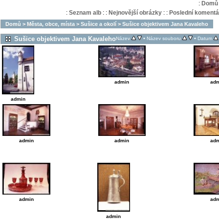
:
Domů
:
Seznam alb
:
:
Nejnovější obrázky
:
:
Poslední komentá
Domů
>
Města, obce, místa
>
Sušice a okolí
>
Sušice objektivem Jana Kavaleho
Sušice objektivem Jana Kavaleho
•
•
Název
Název souboru
Datum
admin
adm
admin
admin
admin
adm
admin
adm
admin