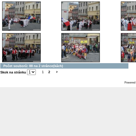
Počet souborů: 88 na 2 stránce(kách)
1
2
Skok na stránku
Powered