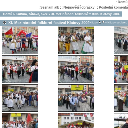
:
Domů
:
Seznam alb
:
:
Nejnovější obrázky
:
:
Poslední komentá
Domů
>
Kultura, zábava, akce
>
XI. Mezinárodní folklorní festival Klatovy 2004
XI. Mezinárodní folklorní festival Klatovy 2004
•
Název
Název souboru