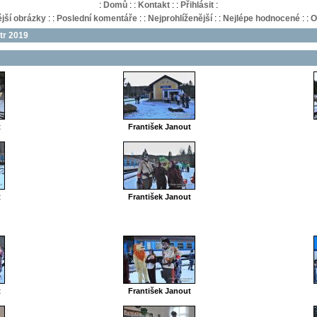
:
Domů
:
:
Kontakt
:
:
Přihlásit
:
jší obrázky
:
:
Poslední komentáře
:
:
Nejprohlíženější
:
:
Nejlépe hodnocené
:
:
O
tr 2019
t
František Janout
t
František Janout
t
František Janout