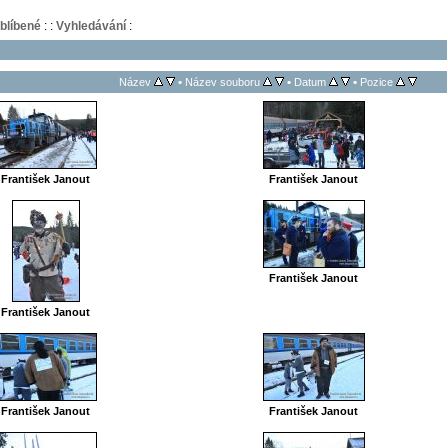
blíbené
:
:
Vyhledávání
:
•
•
•
Název
Název souboru
Datum
Pozice
František Janout
František Janout
František Janout
František Janout
František Janout
František Janout