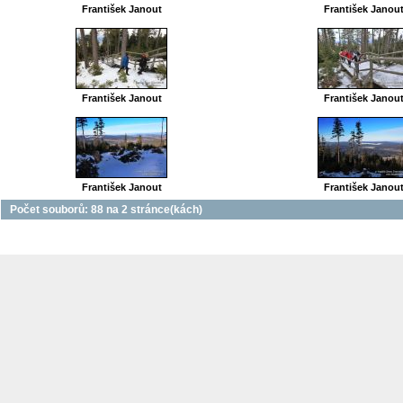
František Janout
František Janou
František Janout
František Janou
František Janout
František Janou
Počet souborů: 88 na 2 stránce(kách)