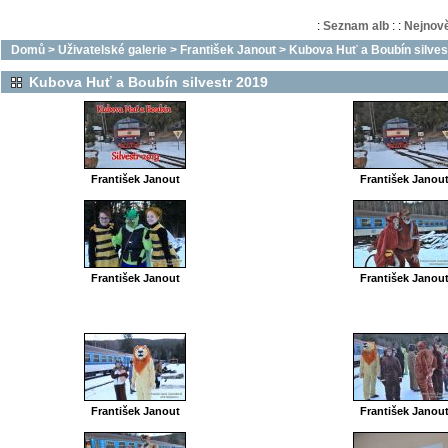
:
Seznam alb
:
:
Nejnově
Domů
>
Uživatelské galerie
>
František Janout
>
Kubova Huť a Boubín silves
Kubova Huť a Boubín silvestr 2019
František Janout
František Janou
František Janout
František Janou
František Janout
František Janou