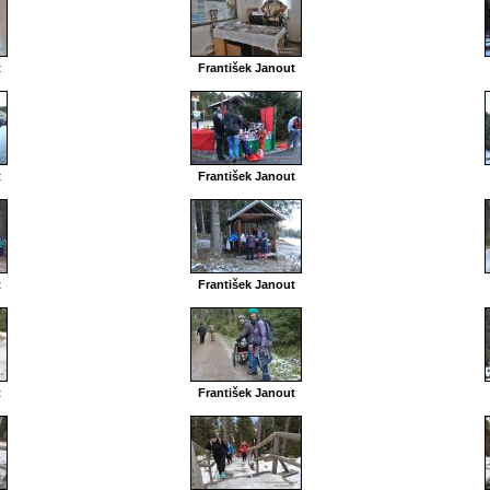
t
František Janout
t
František Janout
t
František Janout
t
František Janout