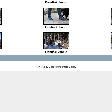
t
František Janout
t
František Janout
t
František Janout
Powered by
Coppermine Photo Gallery