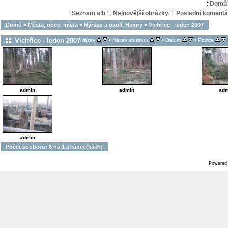
:
Domů
:
Seznam alb
:
:
Nejnovější obrázky
:
:
Poslední komentá
Domů
>
Města, obce, místa
>
Nýrsko a okolí, Hamry
>
Vichřice - leden 2007
Vichřice - leden 2007
•
•
•
Název
Název souboru
Datum
Pozice
admin
admin
adm
admin
Počet souborů: 6 na 1 stránce(kách)
Powered