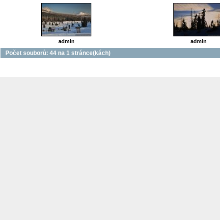
admin
admin
Počet souborů: 44 na 1 stránce(kách)