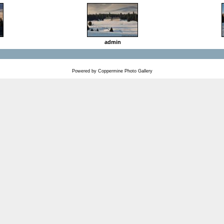
admin
Powered by
Coppermine Photo Gallery