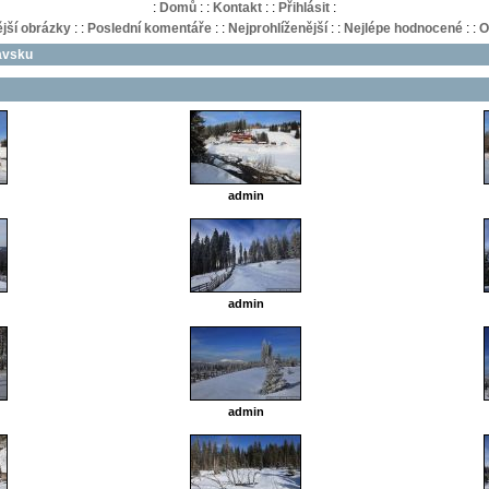
:
Domů
:
:
Kontakt
:
:
Přihlásit
:
jší obrázky
:
:
Poslední komentáře
:
:
Nejprohlíženější
:
:
Nejlépe hodnocené
:
:
O
ravsku
admin
admin
admin