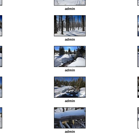
admin
admin
admin
admin
admin