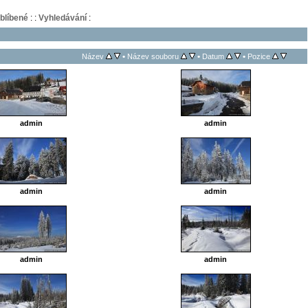
blíbené
:
:
Vyhledávání
:
•
•
•
Název
Název souboru
Datum
Pozice
admin
admin
admin
admin
admin
admin