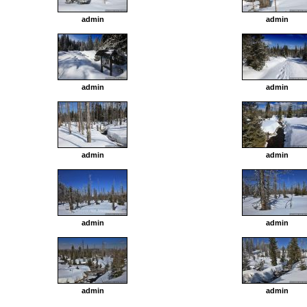
admin
admin
admin
admin
admin
admin
admin
admin
admin
admin