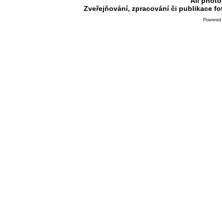
All photo
Zveřejňování, zpracování či publikace f
Powered