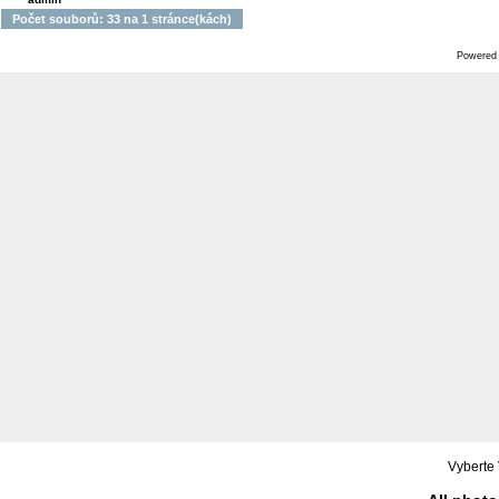
Počet souborů: 33 na 1 stránce(kách)
Powered
Vyberte 