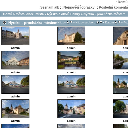
:
Domů
:
Seznam alb
:
:
Nejnovější obrázky
:
:
Poslední komentá
Domů
>
Města, obce, místa
>
Nýrsko a okolí, Hamry
>
Nýrsko - procházka městem
Nýrsko - procházka městem
•
•
•
Název
Název souboru
Datum
Poz
admin
admin
adm
admin
admin
adm
admin
admin
adm
admin
admin
adm