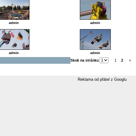
admin
admin
admin
admin
Skok na stránku
1
2
Reklama od přátel z Googlu