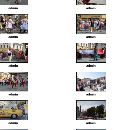
admin
admin
admin
admin
admin
admin
admin
admin
admin
admin