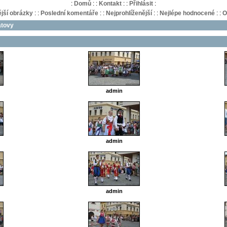
:
Domů
:
:
Kontakt
:
:
Přihlásit
:
jší obrázky
:
:
Poslední komentáře
:
:
Nejprohlíženější
:
:
Nejlépe hodnocené
:
:
O
atovy
admin
admin
admin