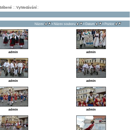
blíbené
:
:
Vyhledávání
:
•
•
•
Název
Název souboru
Datum
Pozice
admin
admin
admin
admin
admin
admin