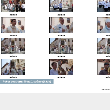
admin
admin
adm
admin
admin
adm
admin
admin
adm
admin
admin
adm
Počet souborů: 40 na 1 stránce(kách)
Powered