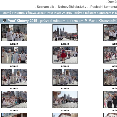
:
Domů
:
Seznam alb
:
:
Nejnovější obrázky
:
:
Poslední komentá
Domů
>
Kultura, zábava, akce
>
Pouť Klatovy 2015 - průvod městem s obrazem P. M
Pouť Klatovy 2015 - průvod městem s obrazem P. Marie Klatovské
N
admin
admin
adm
admin
admin
adm
admin
admin
adm
admin
admin
adm