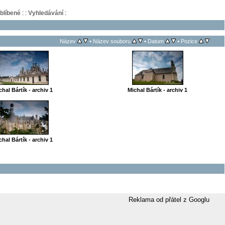
blíbené
:
:
Vyhledávání
:
•
•
•
Název
Název souboru
Datum
Pozice
chal Bártík - archiv 1
Michal Bártík - archiv 1
chal Bártík - archiv 1
Reklama od přátel z Googlu