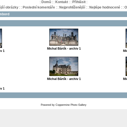
:
Domů
:
:
Kontakt
:
:
Přihlásit
:
jší obrázky
:
:
Poslední komentáře
:
:
Nejprohlíženější
:
:
Nejlépe hodnocené
:
:
O
ambord
Michal Bártík - archiv 1
iv 1
Mi
Michal Bártík - archiv 1
Mi
iv 1
Powered by
Coppermine Photo Gallery