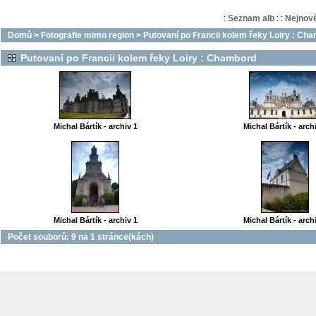
:
Seznam alb
:
:
Nejnově
Domů
>
Fotografie mimo region
>
Putovaní po Francii kolem řeky Loiry : Ch
Putovaní po Francii kolem řeky Loiry : Chambord
Michal Bártík - archiv 1
Michal Bártík - arch
Michal Bártík - archiv 1
Michal Bártík - arch
Počet souborů: 9 na 1 stránce(kách)