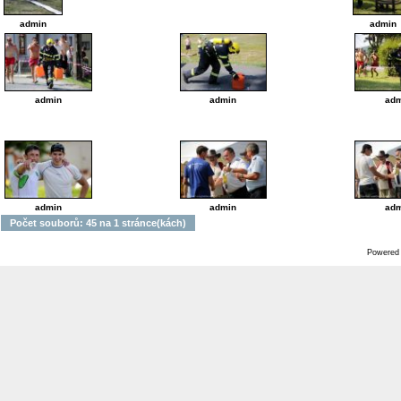
admin
admin
admin
admin
adm
admin
admin
adm
Počet souborů: 45 na 1 stránce(kách)
Powered