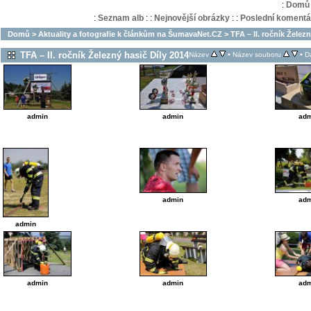
:
Domů
:
Seznam alb
:
:
Nejnovější obrázky
:
:
Poslední komentá
Domů
>
Aktuality a fotografie k článkům na ŠumavaNet.CZ
>
TFA – II. ročník Želez
TFA – II. ročník Železný hasič Díly 2014
•
•
Název
Název souboru
D
admin
admin
adm
admin
adm
admin
admin
admin
adm