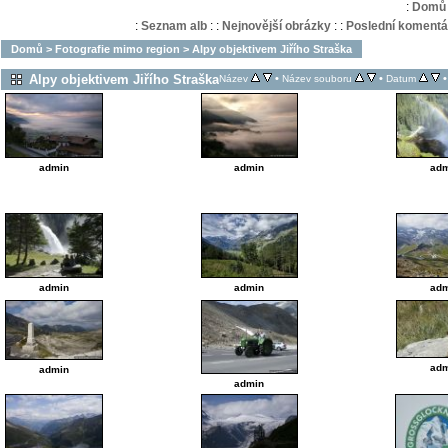
:
Domů
:
Seznam alb
:
:
Nejnovější obrázky
:
:
Poslední komentá
Domů
>
Fotografie mimo region
>
Alpy objektivem Jiřího Straška
Alpy objektivem Jiřího Straška
•
•
Název
Název souboru
Datum
admin
admin
adm
admin
admin
adm
adm
admin
admin