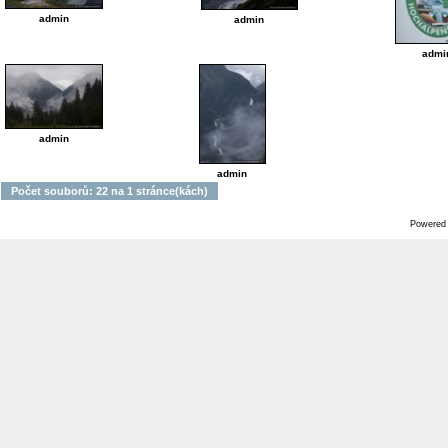
admin
admin
admi
admin
admin
Počet souborů: 22 na 1 stránce(kách)
Powered