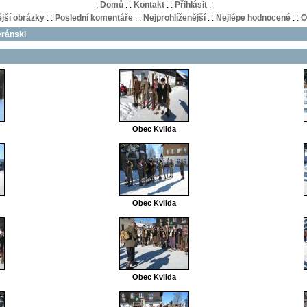
:
Domů
:
:
Kontakt
:
:
Přihlásit
:
jší obrázky
:
:
Poslední komentáře
:
:
Nejprohlíženější
:
:
Nejlépe hodnocené
:
:
O
eránski
Obec Kvilda
Obec Kvilda
Obec Kvilda