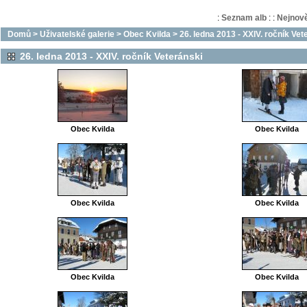
:
Seznam alb
:
:
Nejnově
Domů
>
Uživatelské galerie
>
Obec Kvilda
>
26. ledna 2013 - XXIV. ročník Vet
26. ledna 2013 - XXIV. ročník Veteránski
Obec Kvilda
Obec Kvilda
Obec Kvilda
Obec Kvilda
Obec Kvilda
Obec Kvilda