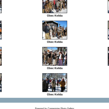
Obec Kvilda
Obec Kvilda
Obec Kvilda
Obec Kvilda
Powered by
Coppermine Photo Gallery