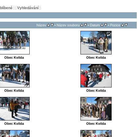
blíbené
:
:
Vyhledávání
:
•
•
•
Název
Název souboru
Datum
Pozice
Obec Kvilda
Obec Kvilda
Obec Kvilda
Obec Kvilda
Obec Kvilda
Obec Kvilda