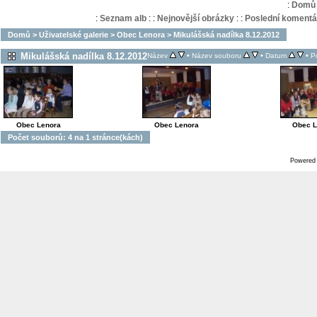
:
Domů
:
Seznam alb
:
:
Nejnovější obrázky
:
:
Poslední komentá
Domů
>
Uživatelské galerie
>
Obec Lenora
>
Mikulášská nadílka 8.12.2012
Mikulášská nadílka 8.12.2012
•
•
•
Název
Název souboru
Datum
P
Obec Lenora
Obec Lenora
Obec L
Počet souborů: 4 na 1 stránce(kách)
Powered