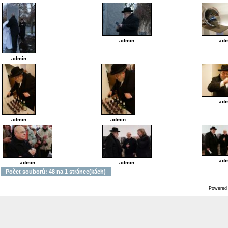
admin
adm
admin
adm
admin
admin
adm
admin
admin
Počet souborů: 48 na 1 stránce(kách)
Powered