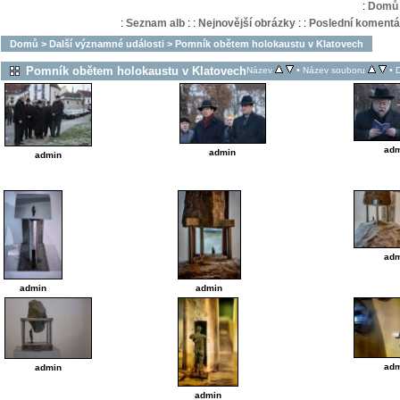
:
Domů
:
Seznam alb
:
:
Nejnovější obrázky
:
:
Poslední komentá
Domů
>
Další významné události
>
Pomník obětem holokaustu v Klatovech
Pomník obětem holokaustu v Klatovech
•
•
Název
Název souboru
adm
admin
admin
adm
admin
admin
adm
admin
admin