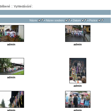
blíbené
:
:
Vyhledávání
:
•
•
•
Název
Název souboru
Datum
Pozice
admin
admin
admin
admin
admin
admin