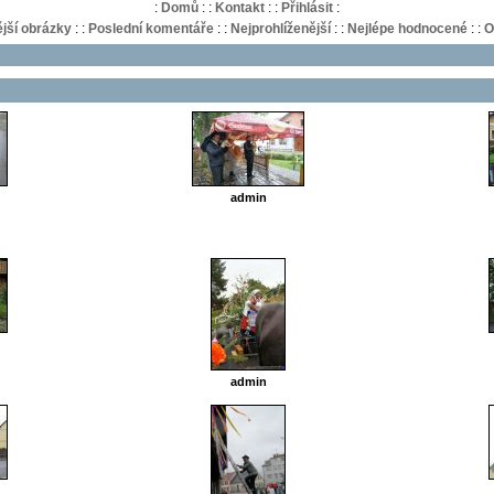
:
Domů
:
:
Kontakt
:
:
Přihlásit
:
jší obrázky
:
:
Poslední komentáře
:
:
Nejprohlíženější
:
:
Nejlépe hodnocené
:
:
O
admin
admin