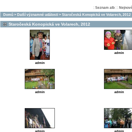
:
Seznam alb
:
:
Nejnově
Domů
>
Další významné události
>
Staročeská Konopická ve Volarech, 2012
Staročeská Konopická ve Volarech, 2012
admin
admin
admin
admin
admin
admin