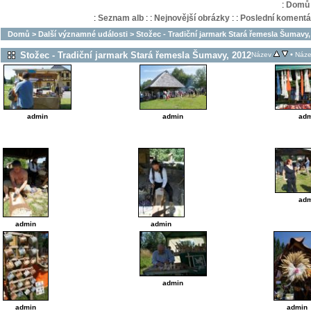
:
Domů
:
Seznam alb
:
:
Nejnovější obrázky
:
:
Poslední komentá
Domů
>
Další významné události
>
Stožec - Tradiční jarmark Stará řemesla Šumavy,
Stožec - Tradiční jarmark Stará řemesla Šumavy, 2012
•
Název
Náze
admin
admin
adm
adm
admin
admin
admin
admin
admin