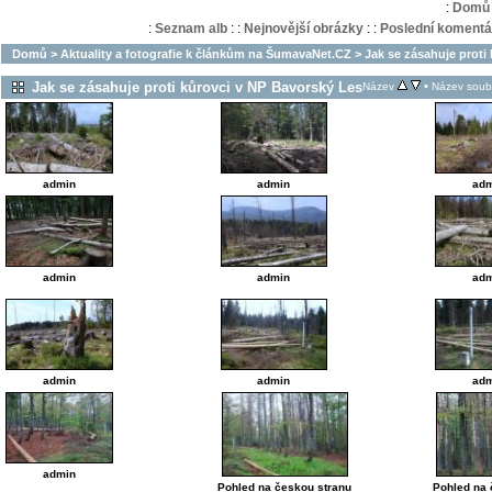
:
Domů
:
Seznam alb
:
:
Nejnovější obrázky
:
:
Poslední komentá
Domů
>
Aktuality a fotografie k článkům na ŠumavaNet.CZ
>
Jak se zásahuje proti
Jak se zásahuje proti kůrovci v NP Bavorský Les
•
Název
Název soub
admin
admin
adm
admin
admin
adm
admin
admin
adm
admin
Pohled na českou stranu
Pohled na 