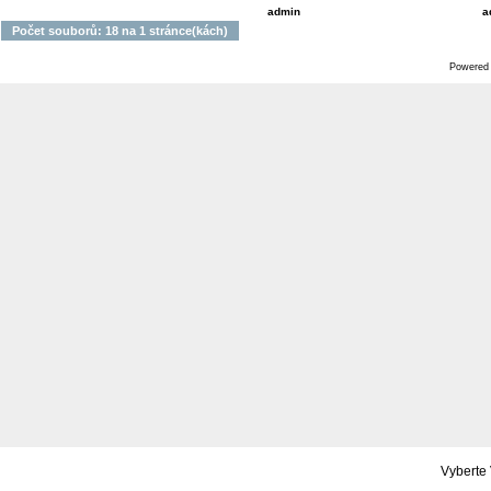
admin
a
Počet souborů: 18 na 1 stránce(kách)
Powered
Vyberte 