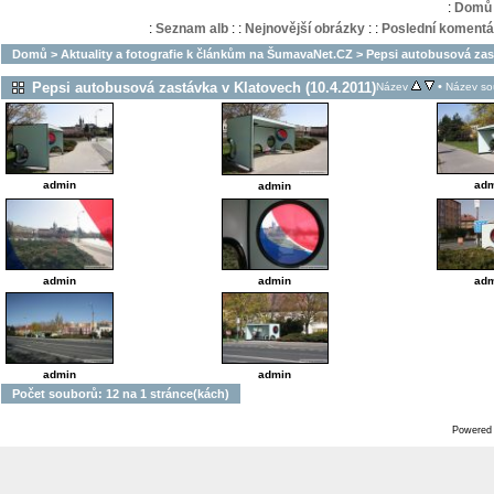
:
Domů
:
Seznam alb
:
:
Nejnovější obrázky
:
:
Poslední komentá
Domů
>
Aktuality a fotografie k článkům na ŠumavaNet.CZ
>
Pepsi autobusová zast
Pepsi autobusová zastávka v Klatovech (10.4.2011)
•
Název
Název so
admin
adm
admin
admin
admin
adm
admin
admin
Počet souborů: 12 na 1 stránce(kách)
Powered