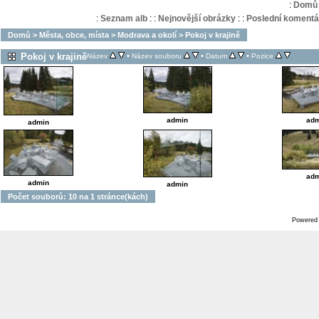
:
Domů
:
Seznam alb
:
:
Nejnovější obrázky
:
:
Poslední komentá
Domů
>
Města, obce, místa
>
Modrava a okolí
>
Pokoj v krajině
Pokoj v krajině
•
•
•
Název
Název souboru
Datum
Pozice
admin
adm
admin
adm
admin
admin
Počet souborů: 10 na 1 stránce(kách)
Powered