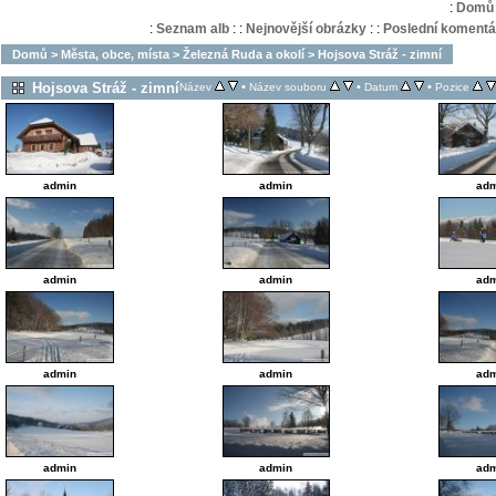
:
Domů
:
Seznam alb
:
:
Nejnovější obrázky
:
:
Poslední komentá
Domů
>
Města, obce, místa
>
Železná Ruda a okolí
>
Hojsova Stráž - zimní
Hojsova Stráž - zimní
•
•
•
Název
Název souboru
Datum
Pozice
admin
admin
adm
admin
admin
adm
admin
admin
adm
admin
admin
adm