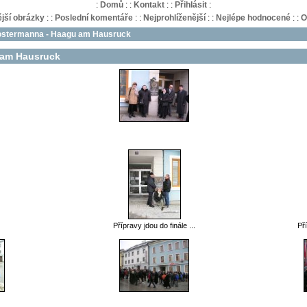
:
Domů
:
:
Kontakt
:
:
Přihlásit
:
jší obrázky
:
:
Poslední komentáře
:
:
Nejprohlíženější
:
:
Nejlépe hodnocené
:
:
O
ostermanna - Haagu am Hausruck
 am Hausruck
Přípravy jdou do finále ...
Pří