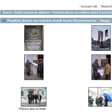
:
Seznam alb
:
:
Nejnově
Domů
>
Další významné události
>
Pamětní deska na rodném domě Karla Kl
Pamětní deska na rodném domě Karla Klostermanna - Haagu
Přípravy jdou do finále ...