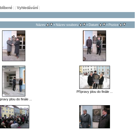
blíbené
:
:
Vyhledávání
:
•
•
•
Název
Název souboru
Datum
Pozice
Přípravy jdou do finále ...
pravy jdou do finále ...