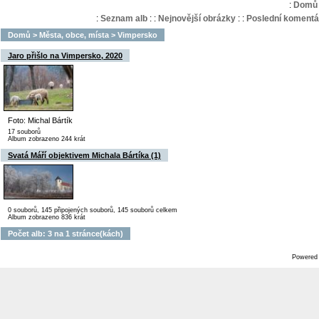
:
Domů
:
Seznam alb
:
:
Nejnovější obrázky
:
:
Poslední komentá
Domů
>
Města, obce, místa
>
Vimpersko
Jaro přišlo na Vimpersko, 2020
Foto: Michal Bártík
17 souborů
Album zobrazeno 244 krát
Svatá Máří objektivem Michala Bártíka (1)
0 souborů, 145 připojených souborů, 145 souborů celkem
Album zobrazeno 836 krát
Počet alb: 3 na 1 stránce(kách)
Powered