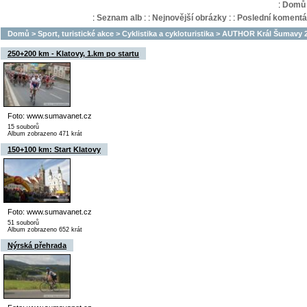
:
Domů
:
Seznam alb
:
:
Nejnovější obrázky
:
:
Poslední komentá
Domů
>
Sport, turistické akce
>
Cyklistika a cykloturistika
>
AUTHOR Král Šumavy 200
250+200 km - Klatovy, 1.km po startu
Foto: www.sumavanet.cz
15 souborů
Album zobrazeno 471 krát
150+100 km: Start Klatovy
Foto: www.sumavanet.cz
51 souborů
Album zobrazeno 652 krát
Nýrská přehrada