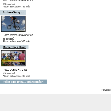
Foto: www.sumavanet.cz
106 souborů
Album zobrazeno 745 krát
Author-Gang.cz
Foto: www.sumavanet.cz
46 souborů
Album zobrazeno 366 krát
Momentky z Krále
Foto: Daník H., 9 let
108 souborů
Album zobrazeno 739 krát
Počet alb: 10 na 1 stránce(kách)
Powered