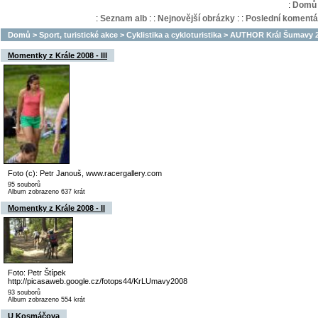
:
Domů
:
Seznam alb
:
:
Nejnovější obrázky
:
:
Poslední komentá
Domů
>
Sport, turistické akce
>
Cyklistika a cykloturistika
>
AUTHOR Král Šumavy 20
Momentky z Krále 2008 - III
Foto (c): Petr Janouš, www.racergallery.com
95 souborů
Album zobrazeno 637 krát
Momentky z Krále 2008 - II
Foto: Petr Štípek
http://picasaweb.google.cz/fotops44/KrLUmavy2008
93 souborů
Album zobrazeno 554 krát
U Kosmáčova