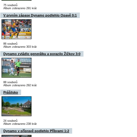
75 souborů
Album zobrazeno 291 krát
V prvním zápase Dynamo podlehlo Opavě 0:1
86 souborů
Album zobrazeno 303 krát
Dynamo zvládlo generálku a porazilo Žižkov 3:0
88 souborů
Album zobrazeno 292 krát
Prášilsko
24 souborů
Album zobrazeno 238 krát
Dynamo v přípravě podlehlo Příbrami 1:2