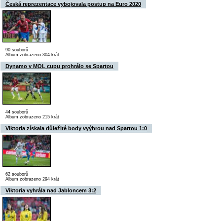
Česká reprezentace vybojovala postup na Euro 2020
90 souborů
Album zobrazeno 304 krát
Dynamo v MOL cupu prohrálo se Spartou
44 souborů
Album zobrazeno 215 krát
Viktoria získala důležité body vyýhrou nad Spartou 1:0
62 souborů
Album zobrazeno 294 krát
Viktoria vyhrála nad Jabloncem 3:2