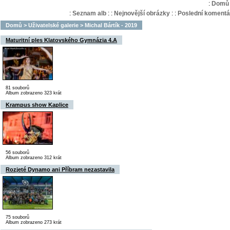
:
Domů
:
Seznam alb
:
:
Nejnovější obrázky
:
:
Poslední komentá
Domů
>
Uživatelské galerie
>
Michal Bártík - 2019
Maturitní ples Klatovského Gymnázia 4.A
81 souborů
Album zobrazeno 323 krát
Krampus show Kaplice
56 souborů
Album zobrazeno 312 krát
Rozjeté Dynamo ani Příbram nezastavila
75 souborů
Album zobrazeno 273 krát