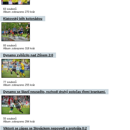
63 souborů
Album zobrazeno 270 krát
Klatovský běh kolonádou
93 souborů
Album zobrazeno 318 krát
Dynamo zvítězilo nad Zlínem 2:0
77 souborů
Album zobrazeno 255 krát
Dynamo se Slavií neuspělo, rozhodl druhý poločas třemi brankami.
55 souborů
Album zobrazeno 294 krát
Viktorii se zápas se Slováckem nepovedl a prohrála 0:2