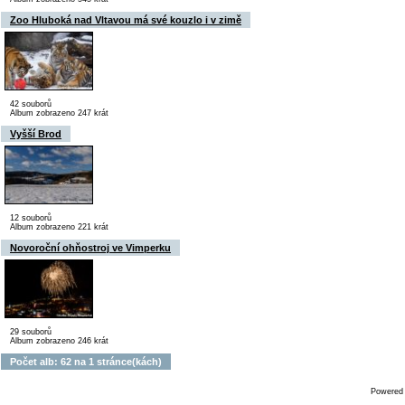
Zoo Hluboká nad Vltavou má své kouzlo i v zimě
42 souborů
Album zobrazeno 247 krát
Vyšší Brod
12 souborů
Album zobrazeno 221 krát
Novoroční ohňostroj ve Vimperku
29 souborů
Album zobrazeno 246 krát
Počet alb: 62 na 1 stránce(kách)
Powered