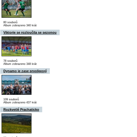
80 souborů
Album zobrazeno 340 krát
Viktorie se rozloučila se sezonou
78 souborů
Album zobrazeno 348 krát
Dynamo je zase prvoligový
109 souborů
Album zobrazeno 437 krát
Rozkvetlé Prachaticko