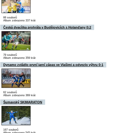
66 souborů
Album zobrazeno 337 krát
Česká dvacítka prohrála v Budějovicích s Holanďany 0:2
79 souborů
Album zobrazeno 359 krát
Dynamo zvládlo první jarní zápas ve Vlašimi a odvezlo výhru 0-1
62 souborů
Album zobrazeno 369 krát
Šumavský SKIMARATON
167 souborů
Album zobrazeno 545 krát