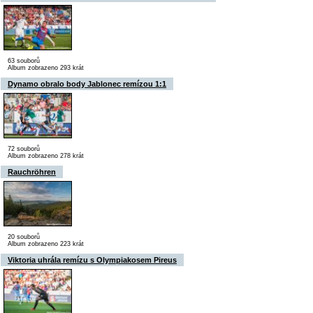
63 souborů
Album zobrazeno 293 krát
Dynamo obralo body Jablonec remízou 1:1
72 souborů
Album zobrazeno 278 krát
Rauchröhren
20 souborů
Album zobrazeno 223 krát
Viktoria uhrála remízu s Olympiakosem Pireus