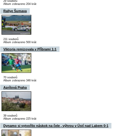
29 souborů
Album zobrazeno 204 krát
Rallye Šumava
211 souborů
Album zobrazeno 500 krát
Viktoria remizovala v Příbrami 1:1
70 souborů
Album zobrazeno 346 krát
Aprílová Praha
39 souborů
Album zobrazeno 225 krát
Dynamo si vytvořilo náskok na čele , výhrou v Ústí nad Labem 0-1