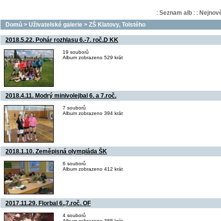
:
Seznam alb
:
:
Nejnově
Domů
>
Uživatelské galerie
>
ZŠ Klatovy, Tolstého
2018.5.22. Pohár rozhlasu 6.-7. roč.D KK
19 souborů
Album zobrazeno 529 krát
2018.4.11. Modrý minivolejbal 6. a 7.roč.
7 souborů
Album zobrazeno 394 krát
2018.1.10. Zeměpisná olympiáda ŠK
6 souborů
Album zobrazeno 412 krát
2017.11.29. Florbal 6.,7.roč. OF
4 souborů
Album zobrazeno 388 krát