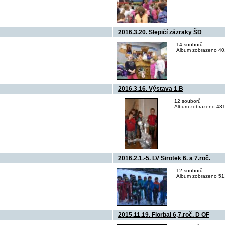
2016.3.20. Slepičí zázraky ŠD
14 souborů
Album zobrazeno 401
2016.3.16. Výstava 1.B
12 souborů
Album zobrazeno 431
2016.2.1.-5. LV Sirotek 6. a 7.roč.
12 souborů
Album zobrazeno 513
2015.11.19. Florbal 6,7.roč. D OF