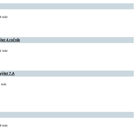
 krát
let 4.ročník
 krát
výlet 7.A
 krát
 krát