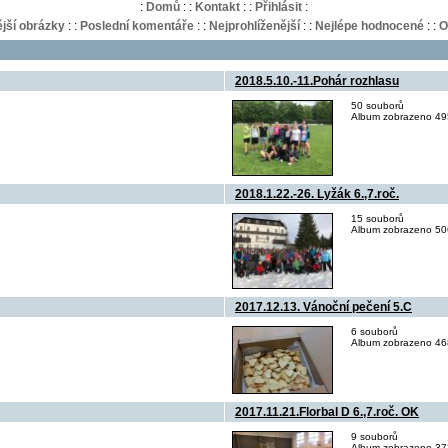
:
Domů
:
:
Kontakt
:
:
Přihlásit
:
jší obrázky
:
:
Poslední komentáře
:
:
Nejprohlíženější
:
:
Nejlépe hodnocené
:
:
O
2018.5.10.-11.Pohár rozhlasu
50 souborů
Album zobrazeno 495
2018.1.22.-26. Lyžák 6.,7.roč.
15 souborů
Album zobrazeno 506
2017.12.13. Vánoční pečení 5.C
6 souborů
Album zobrazeno 468
2017.11.21.Florbal D 6.,7.roč. OK
9 souborů
Album zobrazeno 373