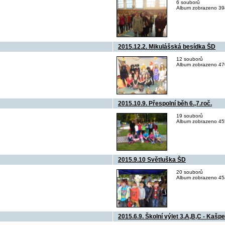
6 souborů
Album zobrazeno 394
2015.12.2. Mikulášská besídka ŠD
12 souborů
Album zobrazeno 470
2015.10.9. Přespolní běh 6.,7.roč.
19 souborů
Album zobrazeno 455
2015.9.10 Světluška ŠD
20 souborů
Album zobrazeno 454
2015.6.9. Školní výlet 3.A,B,C - Kašp