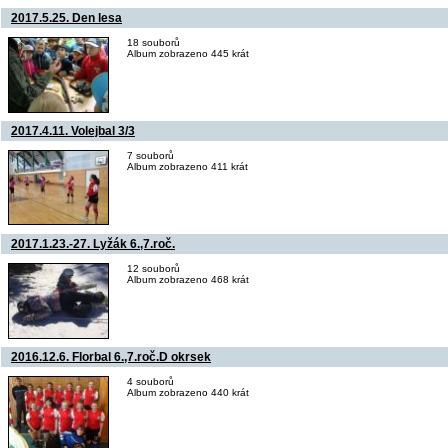
2017.5.25. Den lesa
18 souborů
Album zobrazeno 445 krát
2017.4.11. Volejbal 3/3
7 souborů
Album zobrazeno 411 krát
2017.1.23.-27. Lyžák 6.,7.roč.
12 souborů
Album zobrazeno 468 krát
2016.12.6. Florbal 6.,7.roč.D okrsek
4 souborů
Album zobrazeno 440 krát