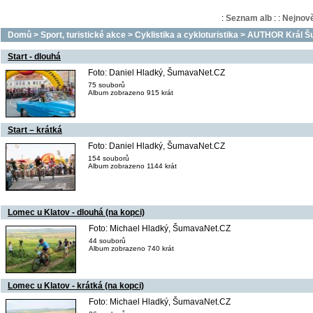
:
Seznam alb
:
:
Nejnově
Domů
>
Sport, turistické akce
>
Cyklistika a cykloturistika
>
AUTHOR Král Šu
Start - dlouhá
Foto: Daniel Hladký, ŠumavaNet.CZ
75 souborů
Album zobrazeno 915 krát
Start – krátká
Foto: Daniel Hladký, ŠumavaNet.CZ
154 souborů
Album zobrazeno 1144 krát
Lomec u Klatov - dlouhá (na kopci)
Foto: Michael Hladký, ŠumavaNet.CZ
44 souborů
Album zobrazeno 740 krát
Lomec u Klatov - krátká (na kopci)
Foto: Michael Hladký, ŠumavaNet.CZ