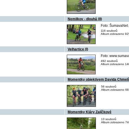
Nemilkov - dlouhá (II)
Foto: ŠumavaNet
116 souborů
Album zobrazeno 925
Velhartice (I)
Foto: www.sumava
492 souborů
Album zobrazeno 146
Momentky objektivem Davida Chmel
56 souborů
Album zobrazeno 681
Momentky Kláry Zajíčkové
13 souborů
Album zobrazeno 746