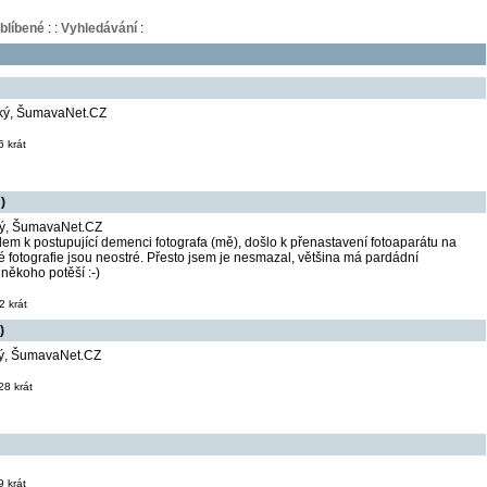
blíbené
:
:
Vyhledávání
:
dký, ŠumavaNet.CZ
 krát
)
ký, ŠumavaNet.CZ
dem k postupující demenci fotografa (mě), došlo k přenastavení fotoaparátu na
ré fotografie jsou neostré. Přesto jsem je nesmazal, většina má pardádní
 někoho potěší :-)
 krát
)
ký, ŠumavaNet.CZ
8 krát
 krát