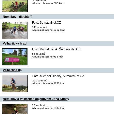
36 souborů
Album zobrazeno 896 krát
Nemilkov - dlouhá (I)
Foto: ŠumavaNet.CZ
147 souborů
Album zobrazeno 1212 krát
Velhartický hrad
Foto: Michal Bártík, ŠumavaNet.CZ
55 souborů
Album zobrazeno 933 krát
Velhartice (II)
Foto: Michael Hladký, ŠumavaNet.CZ
261 souborů
Album zobrazeno 1150 krát
Nemilkov a Velhartice objektivem Jana Kubity
33 souborů
Album zobrazeno 1307 krát