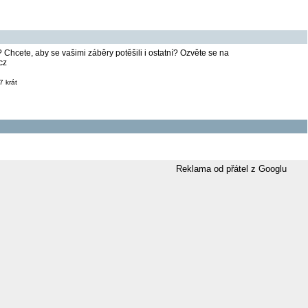
li? Chcete, aby se vašimi záběry potěšili i ostatní? Ozvěte se na
cz
 krát
Reklama od přátel z Googlu