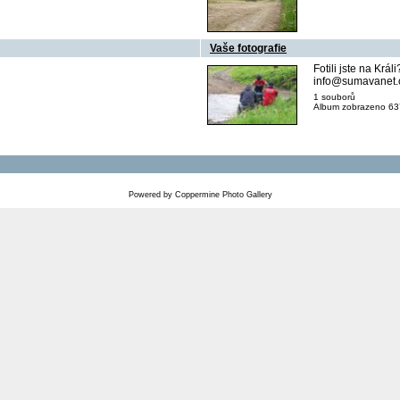
Vaše fotografie
Fotili jste na Krá
info@sumavanet.
1 souborů
Album zobrazeno 637
Powered by
Coppermine Photo Gallery