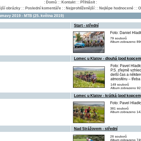
:
Domů
:
:
Kontakt
:
:
Přihlásit
:
jší obrázky
:
:
Poslední komentáře
:
:
Nejprohlíženější
:
:
Nejlépe hodnocené
:
:
O
mavy 2019 - MTB (25. května 2019)
Start - střední
Foto: Daniel Hla
79 souborů
Album zobrazeno 896
Lomec u Klatov - dlouhá (pod kopcem
Foto: Pavel Hlad
P.S. zřejmě vzhle
delší čas a někte
atmosféru – třeba
149 souborů
Album zobrazeno 922
Lomec u Klatov - krátká (pod kopcem
Foto: Pavel Hlad
381 souborů
Album zobrazeno 142
Nad Strážovem - střední
26 souborů
Album zobrazeno 749