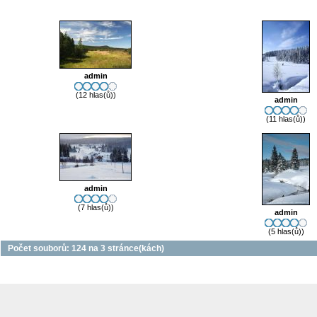
admin
(12 hlas(ů))
admin
(11 hlas(ů))
admin
(7 hlas(ů))
admin
(5 hlas(ů))
Počet souborů: 124 na 3 stránce(kách)