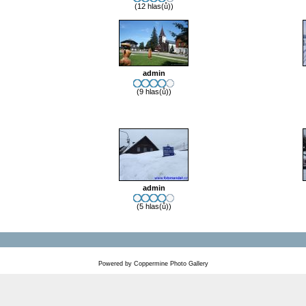
(12 hlas(ů))
admin
(9 hlas(ů))
admin
(5 hlas(ů))
Powered by
Coppermine Photo Gallery