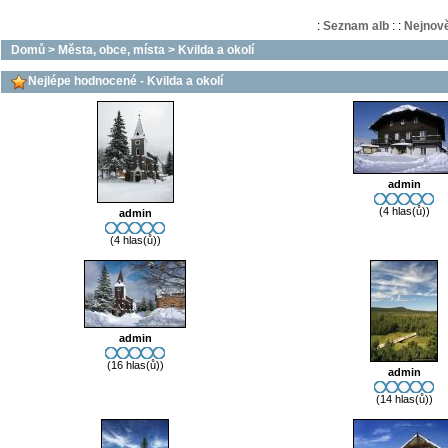
:
Seznam alb
:
:
Nejnově
Domů
>
Města, obce, místa
>
Kvilda a okolí
Nejlépe hodnocené - Kvilda a okolí
admin
(4 hlas(ů))
admin
(4 hlas(ů))
admin
(16 hlas(ů))
admin
(14 hlas(ů))