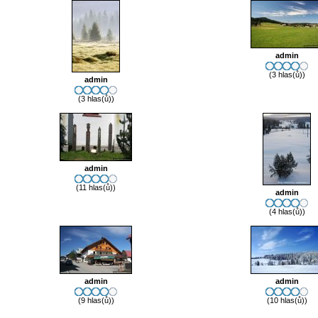
admin
(3 hlas(ů))
admin
(3 hlas(ů))
admin
(11 hlas(ů))
admin
(4 hlas(ů))
admin
admin
(9 hlas(ů))
(10 hlas(ů))