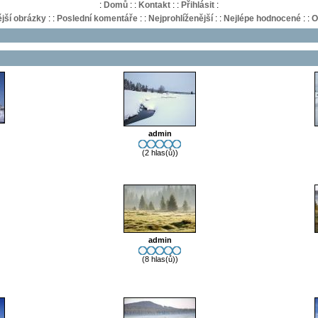
:
Domů
:
:
Kontakt
:
:
Přihlásit
:
jší obrázky
:
:
Poslední komentáře
:
:
Nejprohlíženější
:
:
Nejlépe hodnocené
:
:
O
admin
(2 hlas(ů))
admin
(8 hlas(ů))