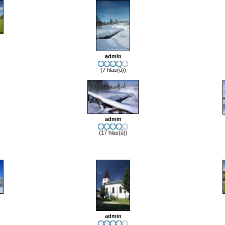
admin
(7 hlas(ů))
admin
(17 hlas(ů))
admin