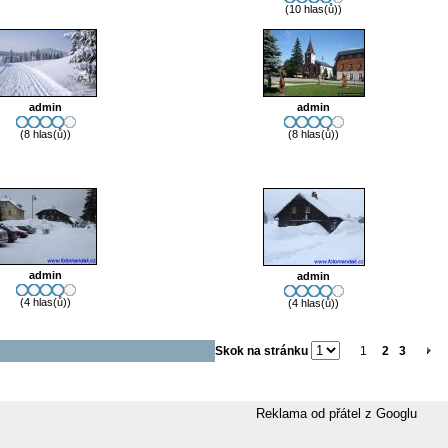
(10 hlas(ů))
admin
admin
(8 hlas(ů))
(8 hlas(ů))
admin
admin
(4 hlas(ů))
(4 hlas(ů))
Skok na stránku
1
2
3
Reklama od přátel z Googlu