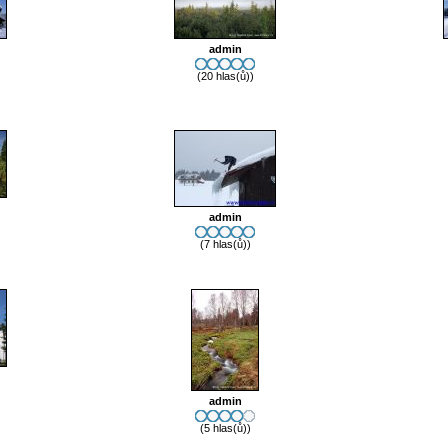
admin
(20 hlas(ů))
admin
(7 hlas(ů))
admin
(5 hlas(ů))