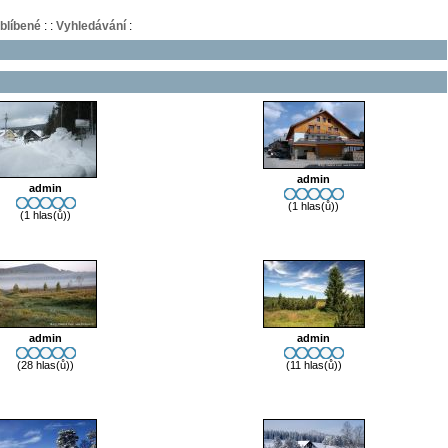
blíbené
:
:
Vyhledávání
:
admin
admin
(1 hlas(ů))
(1 hlas(ů))
admin
admin
(28 hlas(ů))
(11 hlas(ů))