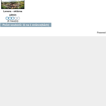
Lenora - sklárna
admin
(6 hlas(ů))
Počet souborů: 11 na 1 stránce(kách)
Powered