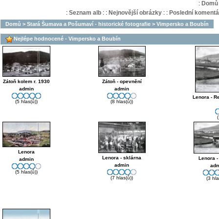
:
Domů
:
Seznam alb
:
:
Nejnovější obrázky
:
:
Poslední komentá
Domů
>
Stará Šumava a Pošumaví - historické fotografie
>
Vimpersko a Boubín
Nejlépe hodnocené - Vimpersko a Boubín
Zátoň kolem r. 1930
Zátoň - opevnění
admin
admin
Lenora - Re
(5 hlas(ů))
(8 hlas(ů))
Lenora
Lenora - sklárna
Lenora -
admin
admin
adm
(5 hlas(ů))
(7 hlas(ů))
(3 hla