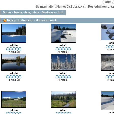
:
Domů
:
Seznam alb
:
:
Nejnovější obrázky
:
:
Poslední komentá
Domů
>
Města, obce, místa
>
Modrava a okolí
Nejlépe hodnocené - Modrava a okolí
adm
admin
admin
(5 hla
(7 hlas(ů))
(6 hlas(ů))
admin
admin
adm
(5 hlas(ů))
(4 hlas(ů))
(4 hla
admin
admin
adm