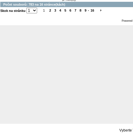
Počet souborů: 783 na 16 stránce(kách)
1
2
3
4
5
6
7
8
9
-
16
Skok na stránku
Powered
Vyberte 