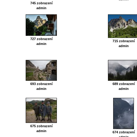
745 zobrazení
admin
727 zobrazení
715 zobrazení
admin
admin
693 zobrazení
689 zobrazení
admin
admin
675 zobrazení
admin
674 zobrazení