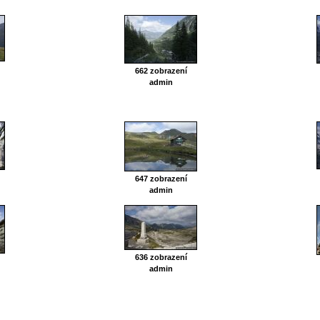
662 zobrazení
admin
647 zobrazení
admin
636 zobrazení
admin