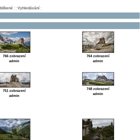
blíbené
:
:
Vyhledávání
:
766 zobrazení
764 zobrazení
admin
admin
748 zobrazení
751 zobrazení
admin
admin