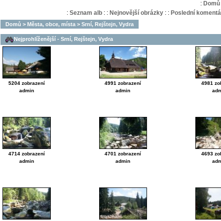
:
Domů
:
Seznam alb
:
:
Nejnovější obrázky
:
:
Poslední komentá
Domů
>
Města, obce, místa
>
Srní, Rejštejn, Vydra
Nejprohlíženější - Srní, Rejštejn, Vydra
5204 zobrazení
4991 zobrazení
4981 zo
admin
admin
adm
4714 zobrazení
4701 zobrazení
4693 zo
admin
admin
adm