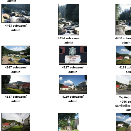
admin
4463 zobrazení
admin
4454 zobrazení
4450 zobra
admin
admin
4267 zobrazení
4227 zobrazení
4168 zo
admin
admin
adm
4137 zobrazení
4110 zobrazení
Rejštejn
admin
admin
4056 zo
Náměstíčko 
ad