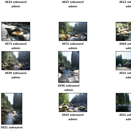
4634 zobrazení
4622 zobrazení
4612 zo
admin
admin
adm
4573 zobrazení
4572 zobrazení
4569 zo
admin
admin
adm
4539 zobrazení
4531 zo
admin
adm
4536 zobrazení
admin
4520 zobrazení
4511 zo
admin
adm
4521 zobrazení