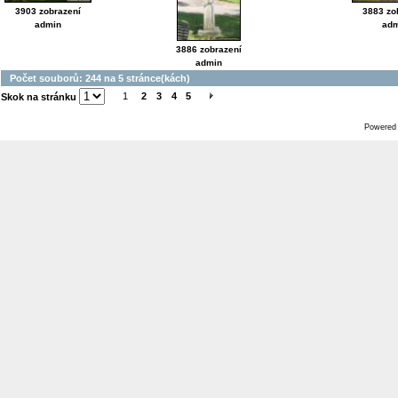
3903 zobrazení
3883 zo
admin
adm
3886 zobrazení
admin
Počet souborů: 244 na 5 stránce(kách)
1
2
3
4
5
Skok na stránku
Powered