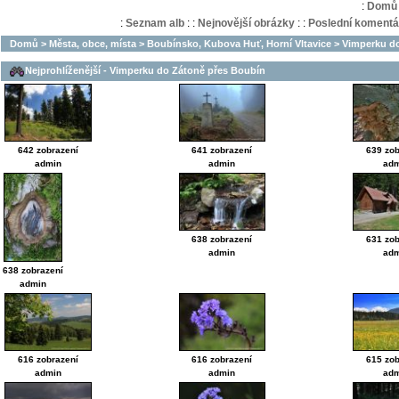
:
Domů
:
Seznam alb
:
:
Nejnovější obrázky
:
:
Poslední komentá
Domů
>
Města, obce, místa
>
Boubínsko, Kubova Huť, Horní Vltavice
>
Vimperku d
Nejprohlíženější - Vimperku do Zátoně přes Boubín
642 zobrazení
641 zobrazení
639 zob
admin
admin
adm
638 zobrazení
631 zob
admin
adm
638 zobrazení
admin
616 zobrazení
616 zobrazení
615 zob
admin
admin
adm