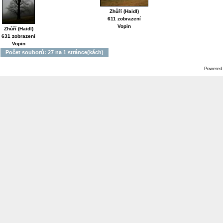
Zhůří (Haidl)
611 zobrazení
Vopin
Zhůří (Haidl)
631 zobrazení
Vopin
Počet souborů: 27 na 1 stránce(kách)
Powered