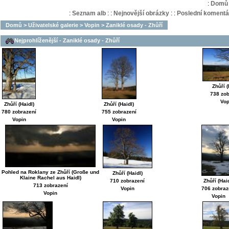
:
Domů
:
Seznam alb
:
:
Nejnovější obrázky
:
:
Poslední komentá
Domů
>
Uživatelské galerie
>
Vopin
>
Zaniklé osady - Zhůří
Nejprohlíženější - Zaniklé osady - Zhůří
Zhůří (
738 zob
Vop
Zhůří (Haidl)
Zhůří (Haidl)
755 zobrazení
780 zobrazení
Vopin
Vopin
Pohled na Roklany ze Zhůří (Große und
Zhůří (Haidl)
Klaine Rachel aus Haidl)
710 zobrazení
Zhůří (Hai
713 zobrazení
Vopin
706 zobraz
Vopin
Vopin