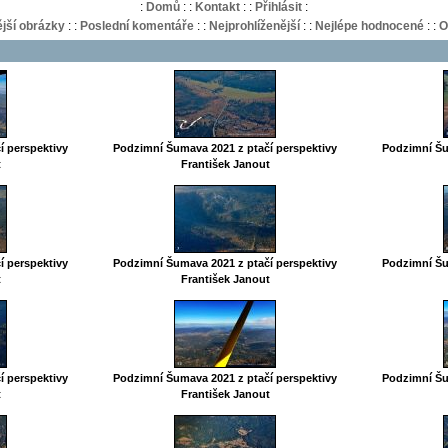
:
Domů
:
:
Kontakt
:
:
Přihlásit
:
jší obrázky
:
:
Poslední komentáře
:
:
Nejprohlíženější
:
:
Nejlépe hodnocené
:
:
O
í perspektivy
Podzimní Šumava 2021 z ptačí perspektivy
Podzimní Šu
t
František Janout
í perspektivy
Podzimní Šumava 2021 z ptačí perspektivy
Podzimní Šu
t
František Janout
í perspektivy
Podzimní Šumava 2021 z ptačí perspektivy
Podzimní Šu
t
František Janout