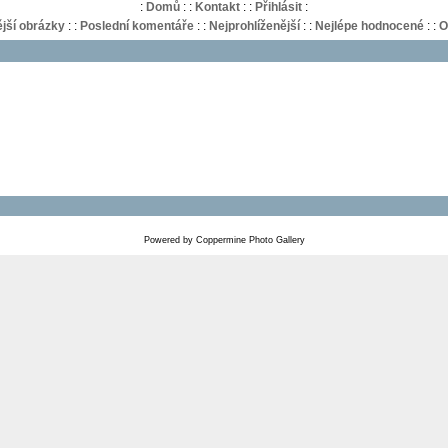
:
Domů
:
:
Kontakt
:
:
Přihlásit
:
jší obrázky
:
:
Poslední komentáře
:
:
Nejprohlíženější
:
:
Nejlépe hodnocené
:
:
O
Powered by
Coppermine Photo Gallery