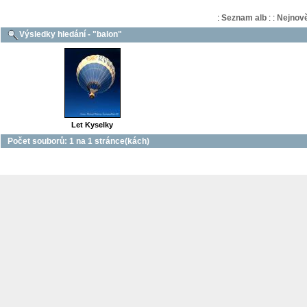
:
Seznam alb
:
:
Nejnově
Výsledky hledání - "balon"
Let Kyselky
Počet souborů: 1 na 1 stránce(kách)