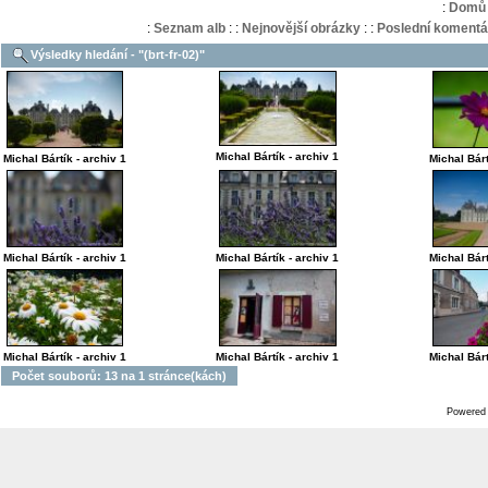
:
Domů
:
Seznam alb
:
:
Nejnovější obrázky
:
:
Poslední komentá
Výsledky hledání - "(brt-fr-02)"
Michal Bártík - archiv 1
Michal Bártík - archiv 1
Michal Bárt
Michal Bártík - archiv 1
Michal Bártík - archiv 1
Michal Bárt
Michal Bártík - archiv 1
Michal Bártík - archiv 1
Michal Bárt
Počet souborů: 13 na 1 stránce(kách)
Powered