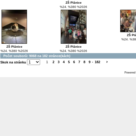
ZŠ Plánice
%24. %380 %2026
ZŠ Pl
%24. %38
ZŠ Plánice
ZŠ Plánice
%24. %380 %2026
%24. %380 %2026
Počet souborů: 9068 na 182 stránce(kách)
1
2
3
4
5
6
7
8
9
-
182
Skok na stránku
Powered