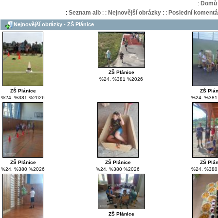
:
Domů
:
Seznam alb
:
:
Nejnovější obrázky
:
:
Poslední komentá
Nejnovější obrázky - ZŠ Plánice
ZŠ Plánice
%24. %381 %2026
ZŠ Plánice
ZŠ Plá
%24. %381 %2026
%24. %381
ZŠ Plánice
ZŠ Plánice
ZŠ Plá
%24. %380 %2026
%24. %380 %2026
%24. %380
ZŠ Plánice