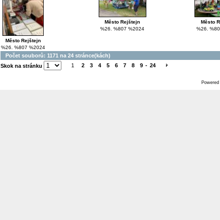
Město Rejštejn
Město R
%26. %807 %2024
%26. %80
Město Rejštejn
%26. %807 %2024
Počet souborů: 1171 na 24 stránce(kách)
1
2
3
4
5
6
7
8
9
-
24
Skok na stránku
Powered