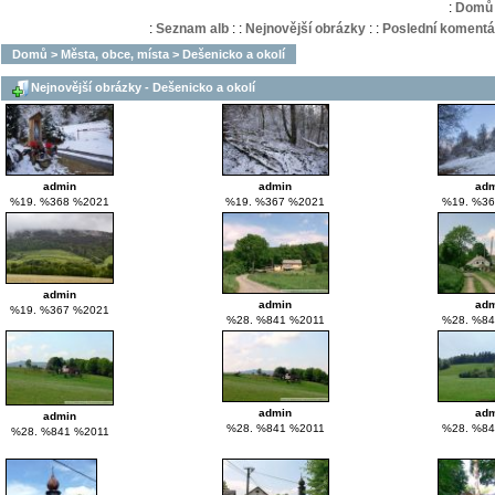
:
Domů
:
Seznam alb
:
:
Nejnovější obrázky
:
:
Poslední komentá
Domů
>
Města, obce, místa
>
Dešenicko a okolí
Nejnovější obrázky - Dešenicko a okolí
admin
admin
adm
%19. %368 %2021
%19. %367 %2021
%19. %36
admin
admin
adm
%19. %367 %2021
%28. %841 %2011
%28. %84
admin
adm
admin
%28. %841 %2011
%28. %84
%28. %841 %2011