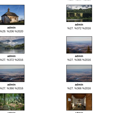
admin
admin
%27. %372 %2016
%29. %206 %2020
admin
admin
%27. %372 %2016
%27. %366 %2016
admin
admin
%27. %366 %2016
%27. %366 %2016