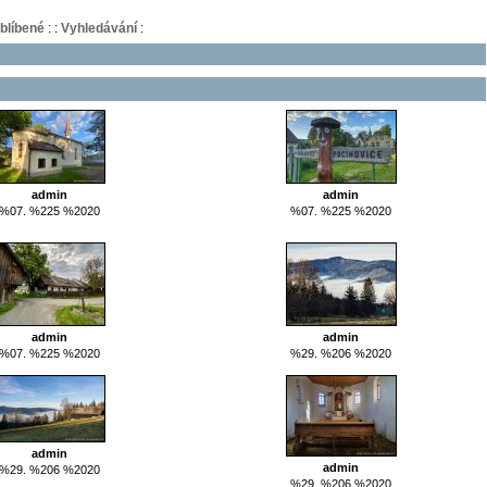
blíbené
:
:
Vyhledávání
:
admin
admin
%07. %225 %2020
%07. %225 %2020
admin
admin
%07. %225 %2020
%29. %206 %2020
admin
admin
%29. %206 %2020
%29. %206 %2020