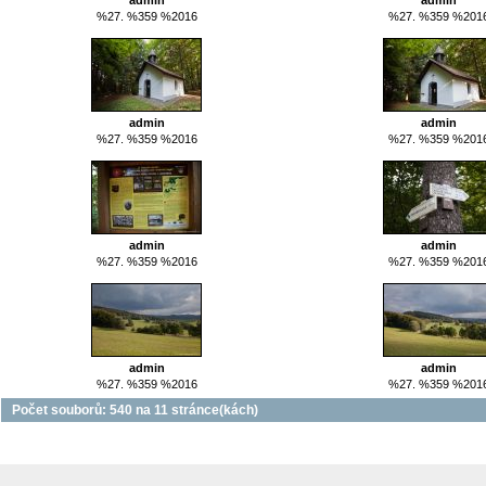
admin
admin
%27. %359 %2016
%27. %359 %201
admin
admin
%27. %359 %2016
%27. %359 %201
admin
admin
%27. %359 %2016
%27. %359 %201
admin
admin
%27. %359 %2016
%27. %359 %201
Počet souborů: 540 na 11 stránce(kách)