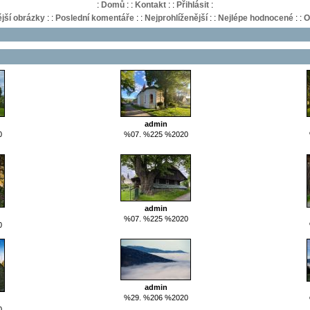
:
Domů
:
:
Kontakt
:
:
Přihlásit
:
jší obrázky
:
:
Poslední komentáře
:
:
Nejprohlíženější
:
:
Nejlépe hodnocené
:
:
O
admin
0
%07. %225 %2020
admin
%07. %225 %2020
0
admin
%29. %206 %2020
0