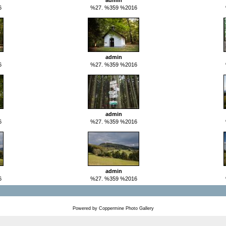
admin
6
%27. %359 %2016
admin
6
%27. %359 %2016
admin
6
%27. %359 %2016
admin
6
%27. %359 %2016
Powered by
Coppermine Photo Gallery