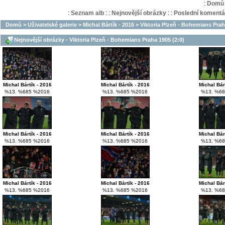
:
Domů
:
Seznam alb
:
:
Nejnovější obrázky
:
:
Poslední komentá
Domů
>
Uživatelské galerie
>
Michal Bártík - 2016
>
Viktoria Plzeň - Bohemians Prah
Nejnovější obrázky - Viktoria Plzeň - Bohemians Praha 1905 (2:0)
Michal Bártík - 2016
Michal Bártík - 2016
Michal Bár
%13. %685 %2016
%13. %685 %2016
%13. %68
Michal Bártík - 2016
Michal Bártík - 2016
Michal Bár
%13. %685 %2016
%13. %685 %2016
%13. %68
Michal Bártík - 2016
Michal Bártík - 2016
Michal Bár
%13. %685 %2016
%13. %685 %2016
%13. %68