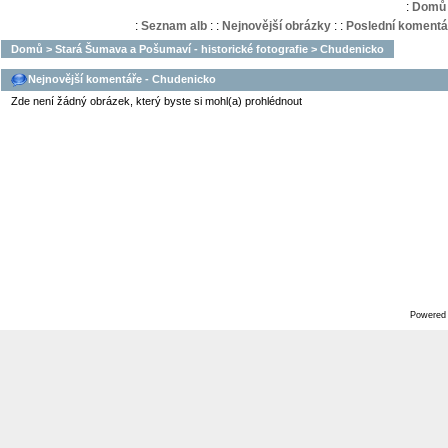
:
Domů
:
Seznam alb
:
:
Nejnovější obrázky
:
:
Poslední komentá
Domů
>
Stará Šumava a Pošumaví - historické fotografie
>
Chudenicko
Nejnovější komentáře - Chudenicko
Zde není žádný obrázek, který byste si mohl(a) prohlédnout
Powered