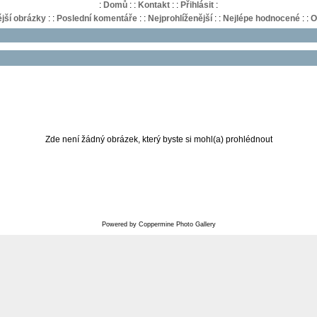
:
Domů
:
:
Kontakt
:
:
Přihlásit
:
jší obrázky
:
:
Poslední komentáře
:
:
Nejprohlíženější
:
:
Nejlépe hodnocené
:
:
O
Zde není žádný obrázek, který byste si mohl(a) prohlédnout
Powered by
Coppermine Photo Gallery