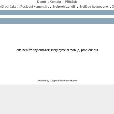
:
Domů
:
:
Kontakt
:
:
Přihlásit
:
jší obrázky
:
:
Poslední komentáře
:
:
Nejprohlíženější
:
:
Nejlépe hodnocené
:
:
O
Zde není žádný obrázek, který byste si mohl(a) prohlédnout
Powered by
Coppermine Photo Gallery