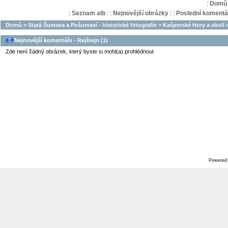
:
Domů
:
Seznam alb
:
:
Nejnovější obrázky
:
:
Poslední komentá
Domů
>
Stará Šumava a Pošumaví - historické fotografie
>
Kašperské Hory a okolí
Nejnovější komentáře - Rejštejn (1)
Zde není žádný obrázek, který byste si mohl(a) prohlédnout
Powered